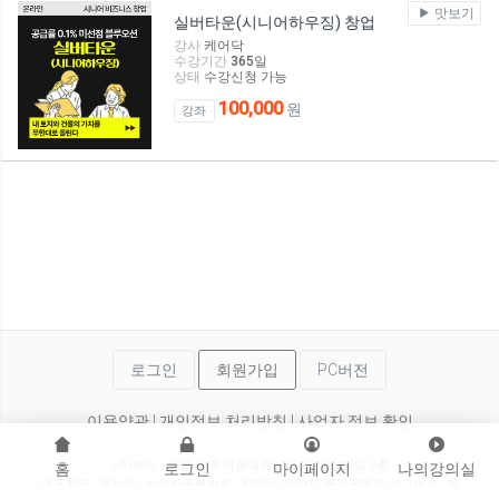
맛보기
실버타운(시니어하우징) 창업
강사
케어닥
수강기간
365
일
상태
수강신청 가능
100,000
원
강좌
로그인
회원가입
PC버전
이용약관
|
개인정보 처리방침
|
사업자 정보 확인
(주)엠딕 | 서울 중구 세종대로21길 22 태성빌딩 2층
홈
로그인
마이페이지
나의강의실
대표자명 : 유하용 | 사업자등록번호 : 478-88-01291 | 통신판매업 신고번호 : 제