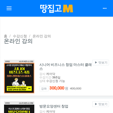
Toggle navigation
홈
수강신청
온라인 강의
온라인 강의
맛보기
시니어 비즈니스 창업 마스터 클래
스
강사
케어닥
수강기간
365
일
상태
수강신청 가능
300,000
원
400,000
강좌
맛보기
방문요양센터 창업
강사
케어닥